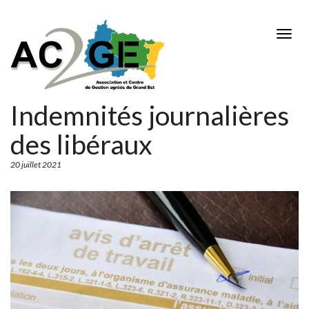
Aller
au
Togg
contenu
navig
principal
Indemnités journalières
des libéraux
20 juillet 2021