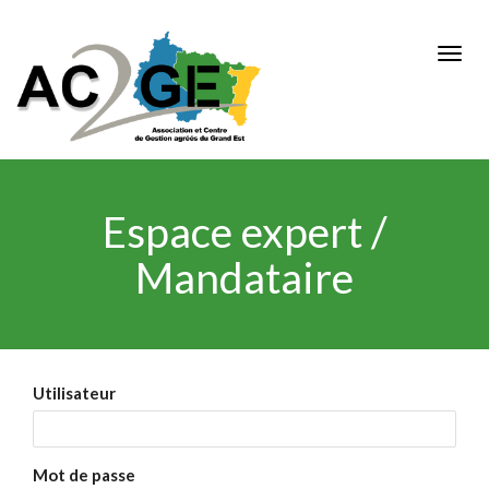
Aller
au
Togg
contenu
navig
principal
Couleur
dominante
Espace expert /
Mandataire
Texte
Utilisateur
Mot de passe