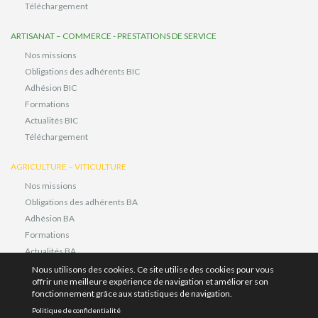
Téléchargement
ARTISANAT – COMMERCE - PRESTATIONS DE SERVICE
Nos missions
Obligations des adhérents BIC
Adhésion BIC
Formations
Actualités BIC
Téléchargement
AGRICULTURE – VITICULTURE
Nos missions
Obligations des adhérents BA
Adhésion BA
Formations
Actualités BA
Téléchargement
Nous utilisons des cookies. Ce site utilise des cookies pour vous
offrir une meilleure expérience de navigation et améliorer son
fonctionnement grâce aux statistiques de navigation.
CONTRÔLE DES COMPTES RENDUS DE GESTION DES MAJEURS SOUS
Politique de confidentialité
TUTELLE